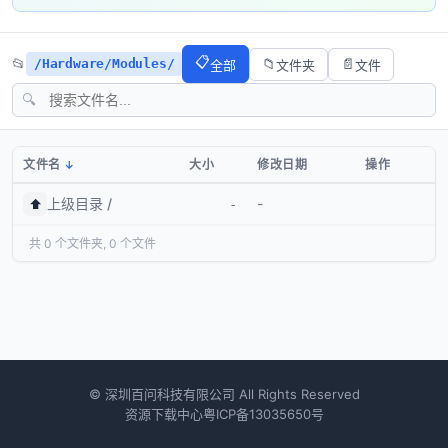
📋
📂
/Hardware/Modules/
📁
📄
全部
文件夹
文件
🔍
文件名
大小
修改日期
操作
上级目录 /
-
⬆️
-
共 0 个文件夹, 0 个文件
© 深圳百问科技有限公司 All Rights Reserved
资源下载中心
粤ICP备13035650号