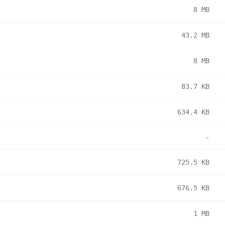
8 MB
43.2 MB
8 MB
83.7 KB
634.4 KB
-
725.5 KB
676.5 KB
1 MB