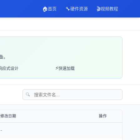
🏠
🔧
🎬
首页
硬件资源
视频教程
备。
⚡
响应式设计
快速加载
🔍
修改日期
操作
-