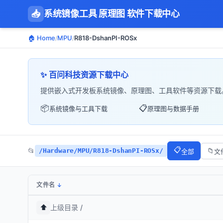
📥
系统镜像工具 原理图 软件下载中心
🏠 Home
MPU
R818-DshanPI-ROSx
/
/
✨ 百问科技资源下载中心
提供嵌入式开发板系统镜像、原理图、工具软件等资源下载
📦
📋
系统镜像与工具下载
原理图与数据手册
📋
📂
/Hardware/MPU/R818-DshanPI-ROSx/
📁
全部
文
文件名
⬆️
上级目录 /