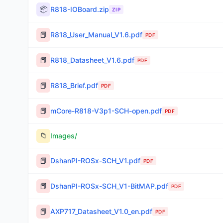
📦
R818-IOBoard.zip
ZIP
📕
R818_User_Manual_V1.6.pdf
PDF
📕
R818_Datasheet_V1.6.pdf
PDF
📕
R818_Brief.pdf
PDF
📕
mCore-R818-V3p1-SCH-open.pdf
PDF
📁
Images/
📕
DshanPI-ROSx-SCH_V1.pdf
PDF
📕
DshanPI-ROSx-SCH_V1-BitMAP.pdf
PDF
📕
AXP717_Datasheet_V1.0_en.pdf
PDF