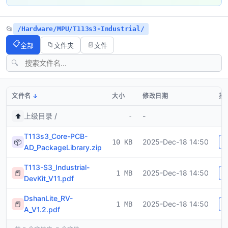
📂
/Hardware/MPU/T113s3-Industrial/
📋
📁
📄
全部
文件夹
文件
🔍
文件名
大小
修改日期
操
上级目录 /
-
⬆️
-
T113s3_Core-PCB-
2025-Dec-18 14:50
📦
10 KB
AD_PackageLibrary.zip
T113-S3_Industrial-
2025-Dec-18 14:50
📕
1 MB
DevKit_V11.pdf
DshanLite_RV-
2025-Dec-18 14:50
📕
1 MB
A_V1.2.pdf